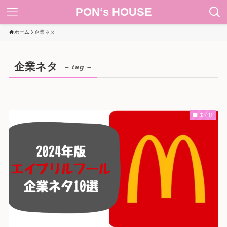
PON‘s HOUSE
ホーム
企業ネタ
企業ネタ
– tag –
未分類