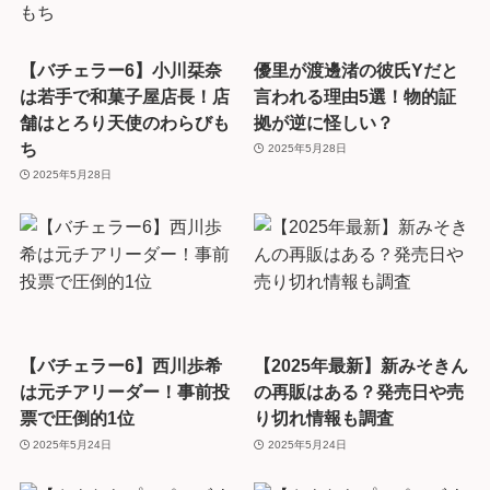
【バチェラー6】小川栞奈
優里が渡邊渚の彼氏Yだと
は若手で和菓子屋店長！店
言われる理由5選！物的証
舗はとろり天使のわらびも
拠が逆に怪しい？
ち
2025年5月28日
2025年5月28日
【バチェラー6】西川歩希
【2025年最新】新みそきん
は元チアリーダー！事前投
の再販はある？発売日や売
票で圧倒的1位
り切れ情報も調査
2025年5月24日
2025年5月24日