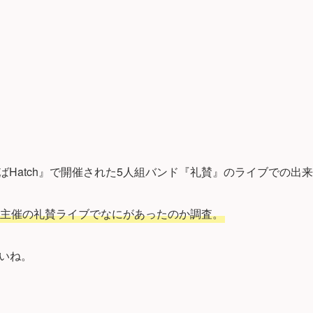
なんばHatch』で開催された5人組バンド『礼賛』のライブでの
主催の礼賛ライブでなにがあったのか調査。
いね。