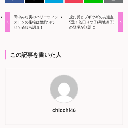
田中みな実のハリーウィン
虎に翼とブギウギの共通点
ストンの指輪は婚約匂わ
5選！茨田りつ子(菊地凛子)
せ？値段も調査！
の登場が話題に
この記事を書いた人
chicchi46