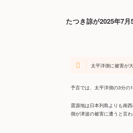
たつき諒が2025年7
太平洋側に被害が
予言では、太平洋側の3分の
震源地は日本列島よりも南西
側が津波の被害に遭うと言わ