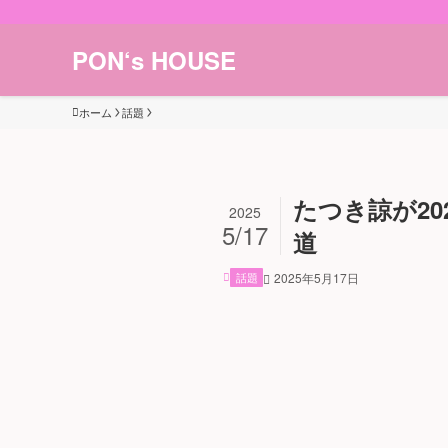
PON‘s HOUSE
ホーム
話題
たつき諒が2
2025
5/17
道
話題
2025年5月17日