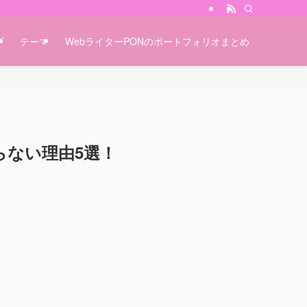
プ
テーマ
WebライターPONのポートフォリオまとめ
わらない理由5選！