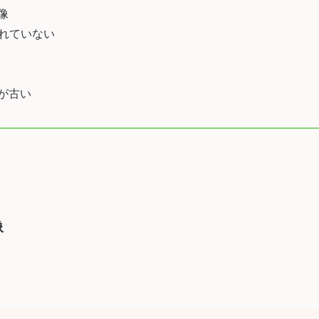
像
されていない
が古い
像