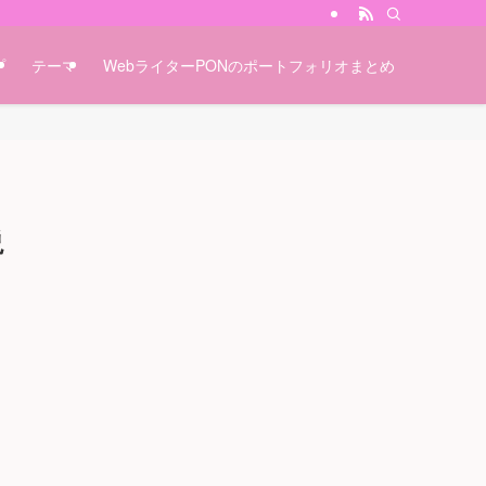
プ
テーマ
WebライターPONのポートフォリオまとめ
説