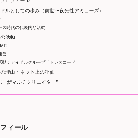
本プロフィール
イドルとしての歩み（前世〜夜光性アミューズ）
？
ーズ時代の代表的な活動
在の活動
SMR
運営
活動：アイドルグループ「ドレスコード」
気の理由・ネット上の評価
こは“マルチクリエイター”
ロフィール